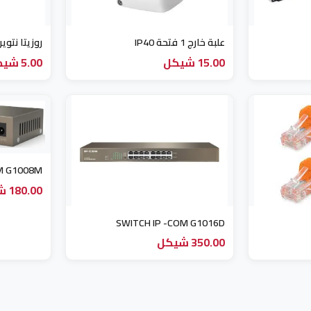
علبة خارج 1 فتحة IP40
روزيتا نتوي
15.00 شيكل
5.00 شيكل
M G1008M
180.00 شيكل
SWITCH IP -COM G1016D
350.00 شيكل