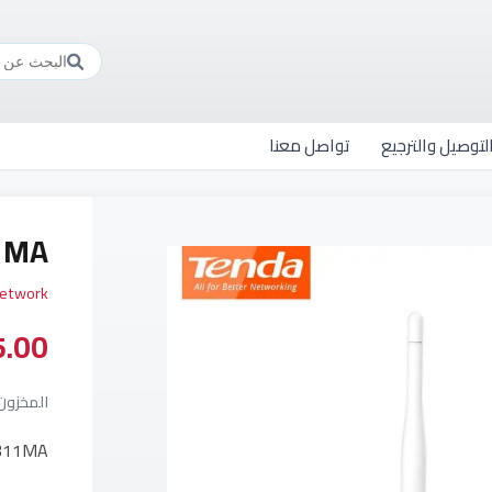
توصيل والترجيع
تواصل معنا
1MA
network
35.00 ش
المخزون: 
311MA