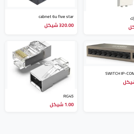
cabnet 6u five star
رك
320.00 شيكل
SWITCH IP-CO
RG45
1.00 شيكل