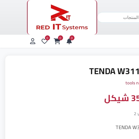
0
0
0
TENDA W31
tools 
يكل
2
TENDA W