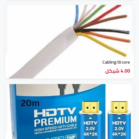
جهاز انذار (4)
حمالة (3)
رسيفرات (15)
ساعات دوام (3)
Cabling/8 core
4.00 شيكل
شبكات واتصالات (33)
صيانة (6)
طابعات كاشير (2)
طابعات مكتبية (4)
علب قواعد (5)