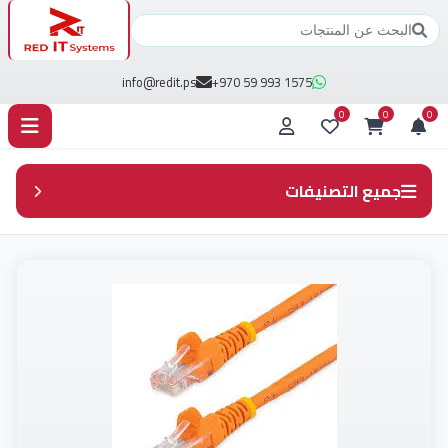
info@redit.ps
+970 59 993 1575
0
0
0
جميع التصنيفات
جميع المنتجات
Access control (3)
Cabels (11)
DVR (18)
HDD مجدد (6)