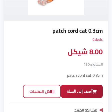
Hdmi Extender (4)
Intercom (4)
MICROPHONE (1)
patch cord cat 0.3cm
Cabels
NVR (2)
8.00 شيكل
power (3)
tools network (12)
المخزون: 130
UPS (2)
patch cord cat 0.3cm
wireless HD (1)
كل المنتجات
أضف إلى السلة
XVR (3)
أجهزة اللابتوب (0)
مشاركة المنتج