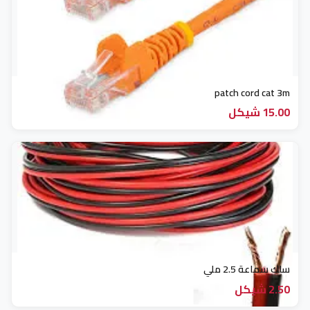
patch cord cat 3m
15.00 شيكل
سلك سماعة 2.5 ملي
2.50 شيكل