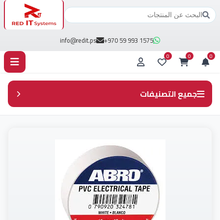
info@redit.ps
+970 59 993 1575
0
0
0
جميع التصنيفات
جميع المنتجات
Access control (3)
Cabels (11)
DVR (18)
HDD مجدد (6)