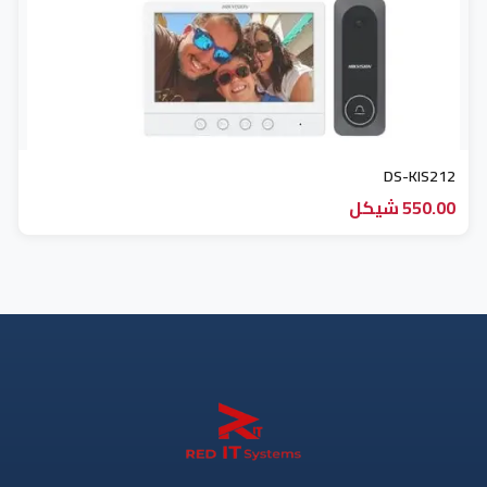
قارء باركود (3)
كميرات مراقبة (73)
ملحقات الحاسوب (4)
نظام انذار لاسلكي (4)
DS-KIS212
550.00 شيكل