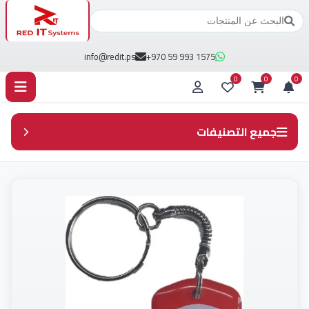
info@redit.ps
+970 59 993 1575
0
0
0
جميع التصنيفات
جميع المنتجات
Access control (3)
Cabels (11)
DVR (18)
HDD مجدد (6)