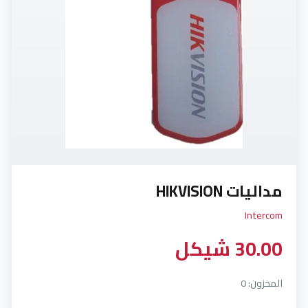
Hdmi Extender (4)
Intercom (4)
MICROPHONE (1)
NVR (2)
power (3)
tools network (12)
مداليات HIKVISION
UPS (2)
Intercom
wireless HD (1)
30.00 شيكل
XVR (3)
المخزون: 0
أجهزة اللابتوب (0)